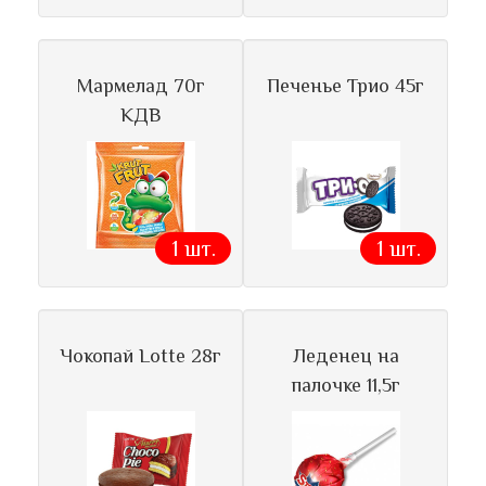
Мармелад 70г
Печенье Трио 45г
КДВ
1 шт.
1 шт.
Чокопай Lotte 28г
Леденец на
палочке 11,5г