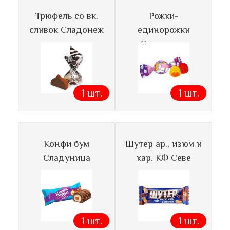
Трюфель со вк.
Рожки-
сливок Сладонеж
единорожки
Сладуница
1 шт.
1 шт.
Конфи бум
Шутер ар., изюм и
Сладуница
кар. КФ Севе
1 шт.
1 шт.