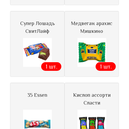
Супер Лошадь
Медвеган арахис
СвитЛайф
Мишкино
1 шт.
1 шт.
35 Essen
Кислоп ассорти
Сласти