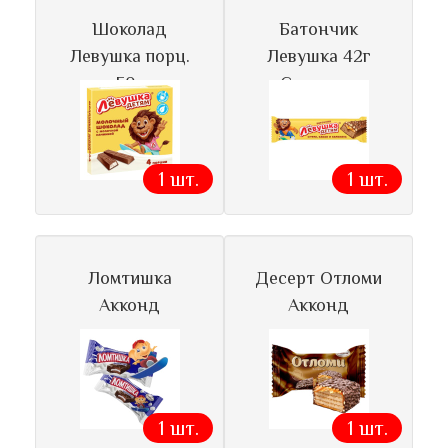
Шоколад
Батончик
Левушка порц.
Левушка 42г
50г
Славянка
1 шт.
1 шт.
Ломтишка
Десерт Отломи
Акконд
Акконд
1 шт.
1 шт.