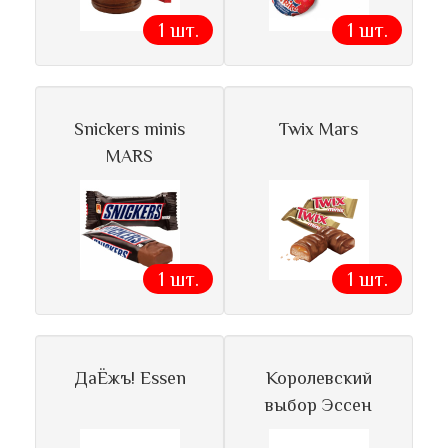
1 шт.
1 шт.
Snickers minis
Twix Mars
MARS
1 шт.
1 шт.
ДаЁжъ! Essen
Королевский
выбор Эссен