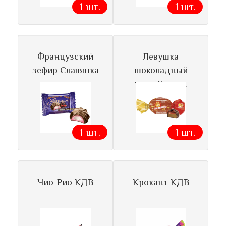
1 шт.
1 шт.
Французский
Левушка
зефир Славянка
шоколадный
ирис Славян
1 шт.
1 шт.
Чио-Рио КДВ
Крокант КДВ