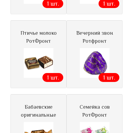
1 шт.
1 шт.
Птичье молоко
Вечерний звон
РотФронт
Ротфронт
1 шт.
1 шт.
Бабаевские
Семейка сов
оригинальные
РотФронт