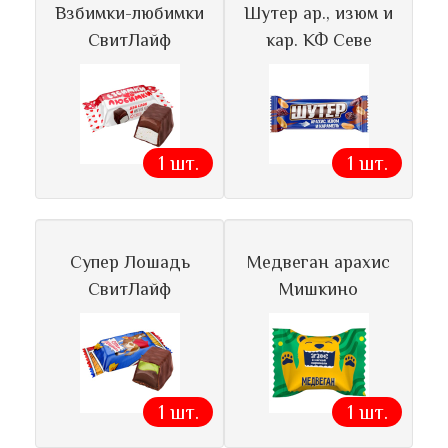
Взбимки-любимки
Шутер ар., изюм и
СвитЛайф
кар. КФ Севе
1 шт.
1 шт.
Супер Лошадь
Медвеган арахис
СвитЛайф
Мишкино
1 шт.
1 шт.