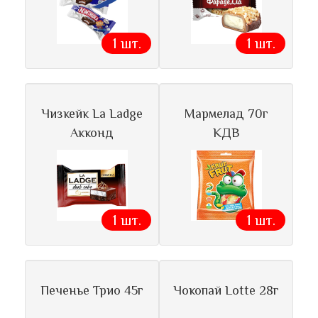
1 шт.
1 шт.
Чизкейк La Ladge
Мармелад 70г
Акконд
КДВ
1 шт.
1 шт.
Печенье Трио 45г
Чокопай Lotte 28г