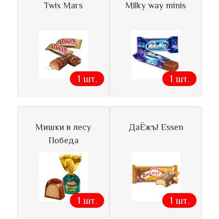
Twix Mars
Milky way minis
1 шт.
1 шт.
Мишки в лесу
ДаЁжъ! Essen
Победа
1 шт.
1 шт.