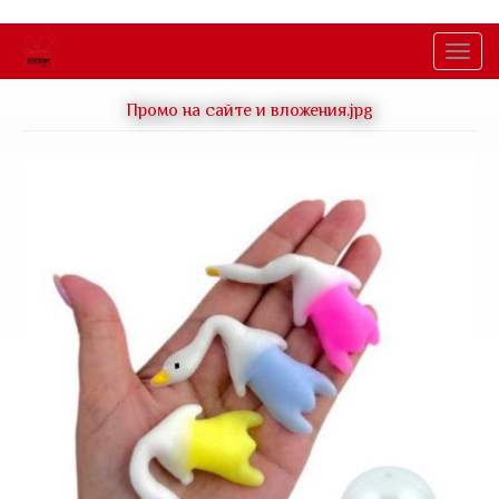
Перейти
к
Togg
основному
navig
содержанию
Промо на сайте и вложения.jpg