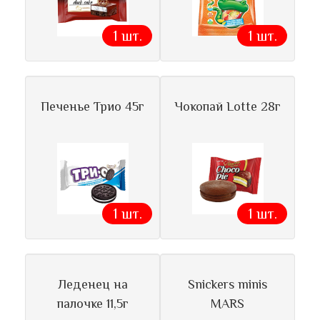
1 шт.
1 шт.
Печенье Трио 45г
Чокопай Lotte 28г
1 шт.
1 шт.
Леденец на
Snickers minis
палочке 11,5г
MARS