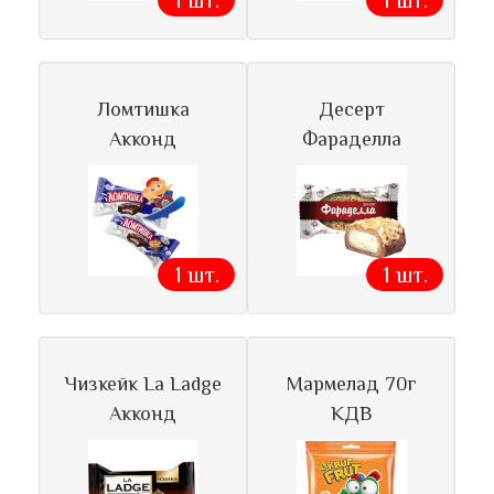
1 шт.
1 шт.
Ломтишка
Десерт
Акконд
Фараделла
1 шт.
1 шт.
Чизкейк La Ladge
Мармелад 70г
Акконд
КДВ