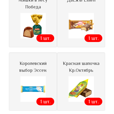
Мишки в лесу
ДаЁжъ! Essen
Победа
1 шт.
1 шт.
Королевский
Красная шапочка
выбор Эссен
Кр.Октябрь
1 шт.
1 шт.