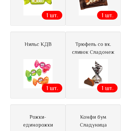
1 шт.
1 шт.
Нильс КДВ
Трюфель со вк.
сливок Сладонеж
1 шт.
1 шт.
Рожки-
Конфи бум
единорожки
Сладуница