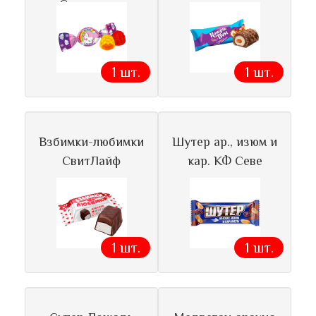
Сладуница
1 шт.
1 шт.
Взбимки-любимки
Шутер ар., изюм и
СвитЛайф
кар. КФ Севе
1 шт.
1 шт.