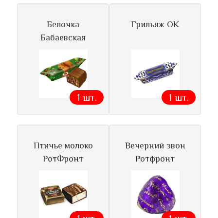
Белочка
Грильяж ОК
Бабаевская
1 шт.
1 шт.
Птичье молоко
Вечерний звон
РотФронт
Ротфронт