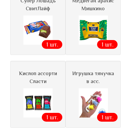
Супер Лошадь
Медвеган арахис
СвитЛайф
Мишкино
1 шт.
1 шт.
Кислоп ассорти
Игрушка тянучка
Сласти
в асс.
1 шт.
1 шт.