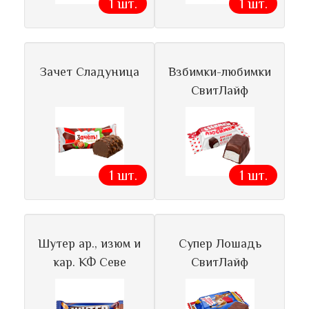
1 шт.
1 шт.
Зачет Сладуница
Взбимки-любимки
СвитЛайф
1 шт.
1 шт.
Шутер ар., изюм и
Супер Лошадь
кар. КФ Севе
СвитЛайф