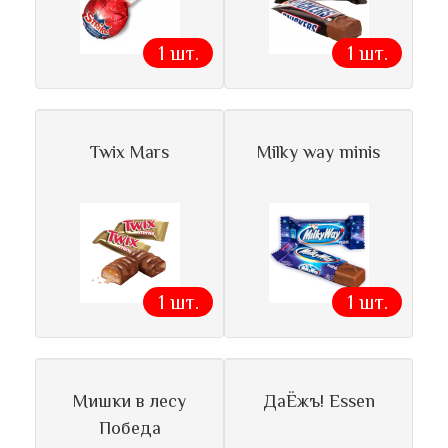
1 шт.
1 шт.
Twix Mars
Milky way minis
1 шт.
1 шт.
Мишки в лесу
ДаЁжъ! Essen
Победа