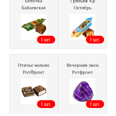
Белочка
Грильяж Кр
Бабаевская
Октябрь
1 шт.
1 шт.
Птичье молоко
Вечерний звон
РотФронт
Ротфронт
1 шт.
1 шт.