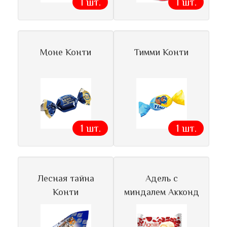
1 шт.
1 шт.
Моне Конти
Тимми Конти
1 шт.
1 шт.
Лесная тайна
Адель с
Конти
миндалем Акконд