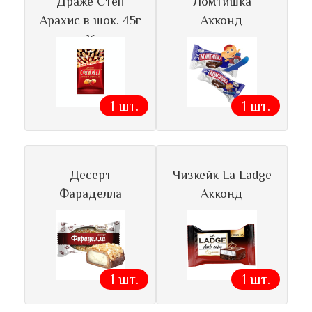
Драже Степ
Ломтишка
Арахис в шок. 45г
Акконд
К
1 шт.
1 шт.
Десерт
Чизкейк La Ladge
Фараделла
Акконд
1 шт.
1 шт.