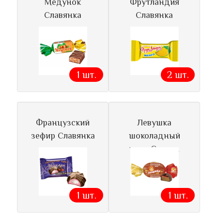
Медунок
Фрутландия
Славянка
Славянка
1 шт.
2 шт.
Французский
Левушка
зефир Славянка
шоколадный
ирис Славян
1 шт.
1 шт.