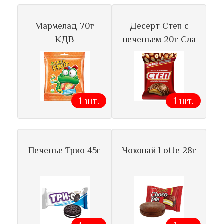
Мармелад 70г
Десерт Степ с
КДВ
печеньем 20г Сла
1 шт.
1 шт.
Печенье Трио 45г
Чокопай Lotte 28г