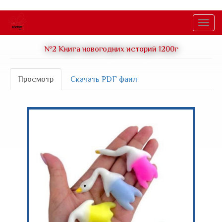
Перейти
к
Togg
основному
navig
содержанию
№2 Книга новогодних историй 1200г
Главные
Просмотр
(активная
Скачать PDF фаил
вкладки
вкладка)
Книга
Промо
новогодних
на
историй.jpg
сайте
и
вложения.jpg