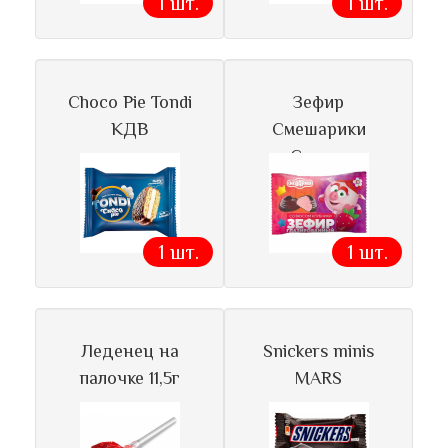
1 шт.
1 шт.
Choco Pie Tondi
Зефир
КДВ
Смешарики
Сласти
1 шт.
1 шт.
Леденец на
Snickers minis
палочке 11,5г
MARS