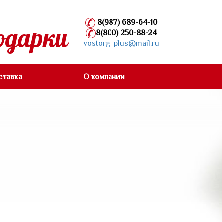
8(987) 689-64-10
одарки
8(800) 250-88-24
vostorg_plus@mail.ru
ставка
О компании