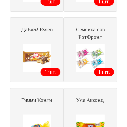
1 шт.
1 шт.
ДаЁжъ! Essen
Семейка сов
РотФронт
1 шт.
1 шт.
Тимми Конти
Уми Акконд