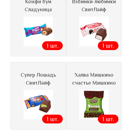
Конфи бум
Взбимки-любимки
Сладуница
СвитЛайф
1 шт.
1 шт.
Супер Лошадь
Халва Мишкино
СвитЛайф
счастье Мишкино
1 шт.
1 шт.