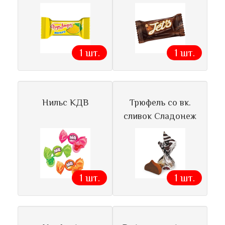
1 шт.
1 шт.
Нильс КДВ
Трюфель со вк.
сливок Сладонеж
1 шт.
1 шт.