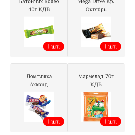
Батончик Rodeo
Mega Drive Кр.
40г КДВ
Октябрь
1 шт.
1 шт.
Ломтишка
Мармелад 70г
Акконд
КДВ
1 шт.
1 шт.