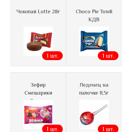
Чокопай Lotte 28г
Choco Pie Tondi
КДВ
1 шт.
1 шт.
Зефир
Леденец на
Смешарики
палочке 11,5г
Сласти
1 шт.
1 шт.