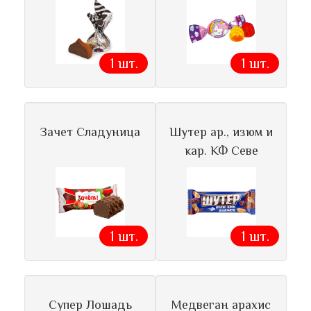
1 шт.
1 шт.
Зачет Сладуница
Шутер ар., изюм и
кар. КФ Севе
1 шт.
1 шт.
Супер Лошадь
Медвеган арахис