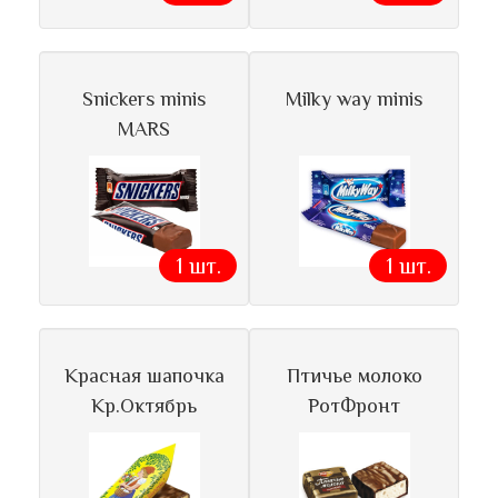
Snickers minis
Milky way minis
MARS
1 шт.
1 шт.
Красная шапочка
Птичье молоко
Кр.Октябрь
РотФронт