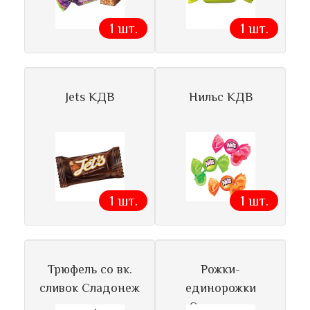
1 шт.
1 шт.
Jets КДВ
Нильс КДВ
1 шт.
1 шт.
Трюфель со вк.
Рожки-
сливок Сладонеж
единорожки
Сладуница