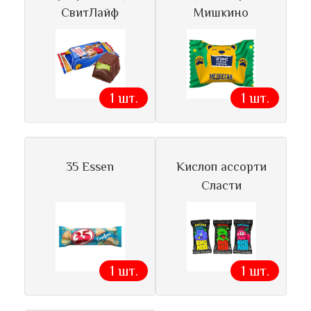
СвитЛайф
Мишкино
1 шт.
1 шт.
35 Essen
Кислоп ассорти
Сласти
1 шт.
1 шт.