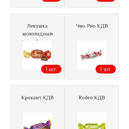
Левушка
Чио-Рио КДВ
шоколадный
ирис Славян
1 шт.
1 шт.
Крокант КДВ
Rodeo КДВ