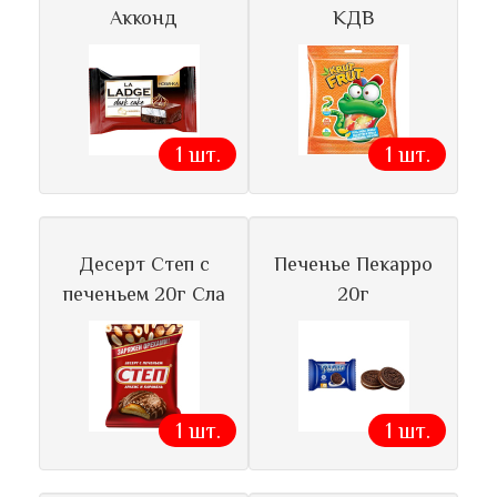
Акконд
КДВ
1 шт.
1 шт.
Десерт Степ с
Печенье Пекарро
печеньем 20г Сла
20г
1 шт.
1 шт.