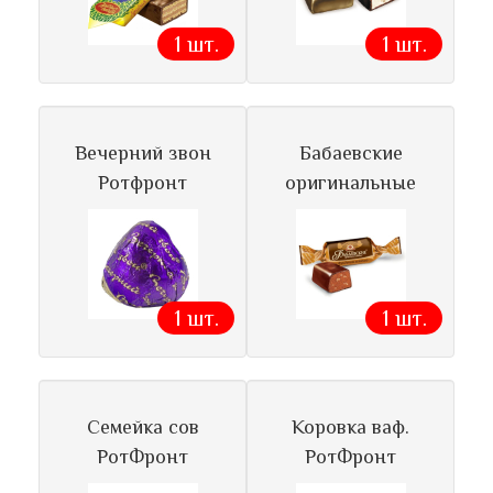
1 шт.
1 шт.
Вечерний звон
Бабаевские
Ротфронт
оригинальные
1 шт.
1 шт.
Семейка сов
Коровка ваф.
РотФронт
РотФронт