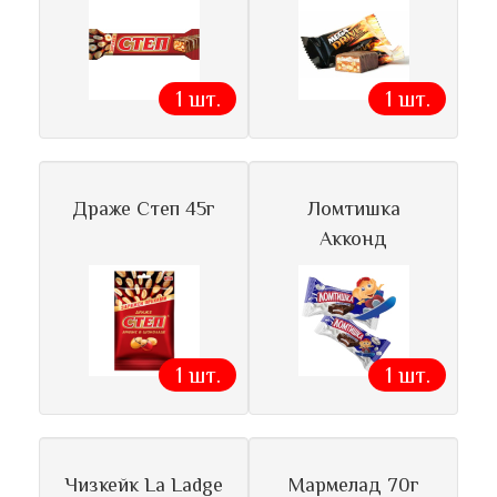
1 шт.
1 шт.
Драже Степ 45г
Ломтишка
Акконд
1 шт.
1 шт.
Чизкейк La Ladge
Мармелад 70г