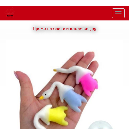
Перейти
к
Togg
основному
navig
содержанию
Промо на сайте и вложения.jpg