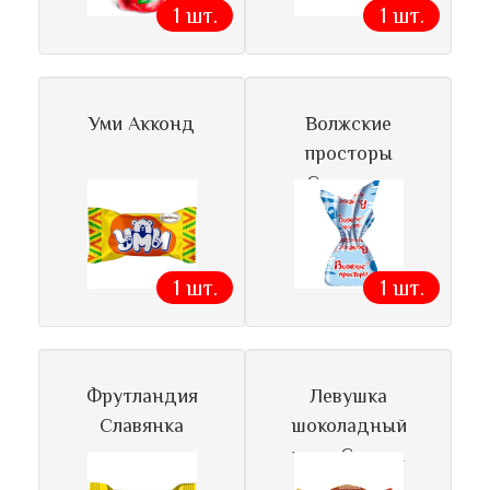
1 шт.
1 шт.
Уми Акконд
Волжские
просторы
Славянка
1 шт.
1 шт.
Фрутландия
Левушка
Славянка
шоколадный
ирис Славян