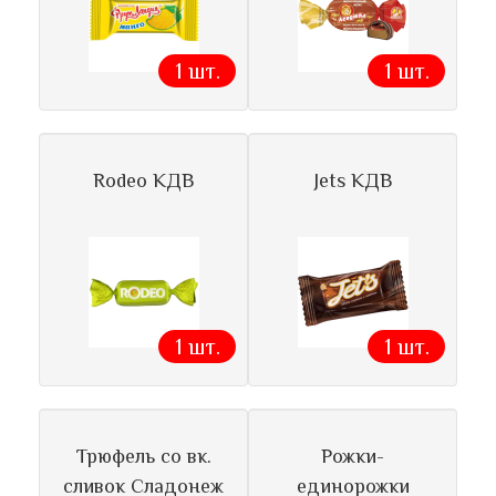
1 шт.
1 шт.
Rodeo КДВ
Jets КДВ
1 шт.
1 шт.
Трюфель со вк.
Рожки-
сливок Сладонеж
единорожки