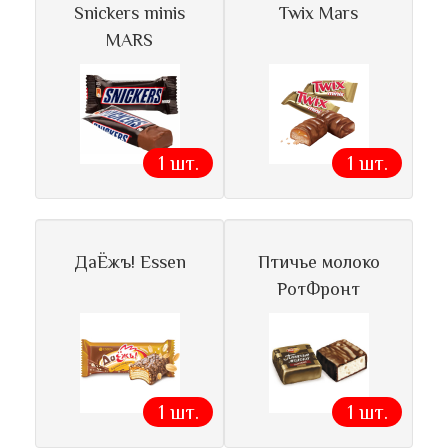
Snickers minis
Twix Mars
MARS
1 шт.
1 шт.
ДаЁжъ! Essen
Птичье молоко
РотФронт
1 шт.
1 шт.