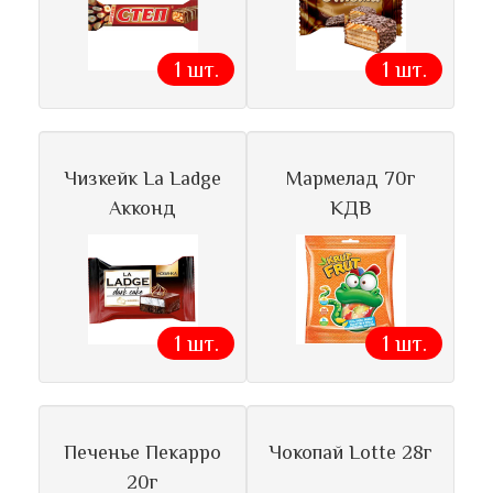
1 шт.
1 шт.
Чизкейк La Ladge
Мармелад 70г
Акконд
КДВ
1 шт.
1 шт.
Печенье Пекарро
Чокопай Lotte 28г
20г