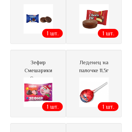
1 шт.
1 шт.
Зефир
Леденец на
Смешарики
палочке 11,5г
Сласти
1 шт.
1 шт.