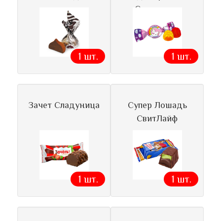
Сладуница
1 шт.
1 шт.
Зачет Сладуница
Супер Лошадь
СвитЛайф
1 шт.
1 шт.