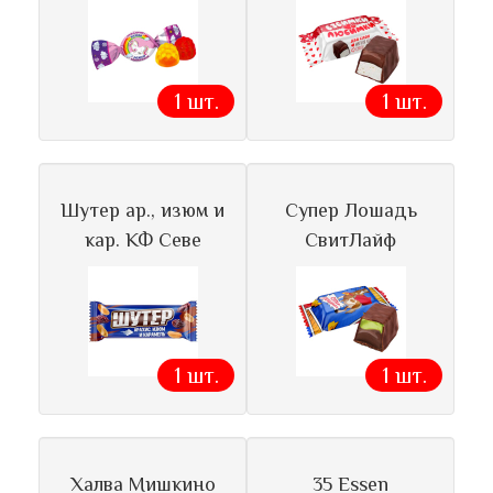
1 шт.
1 шт.
Шутер ар., изюм и
Супер Лошадь
кар. КФ Севе
СвитЛайф
1 шт.
1 шт.
Халва Мишкино
35 Essen