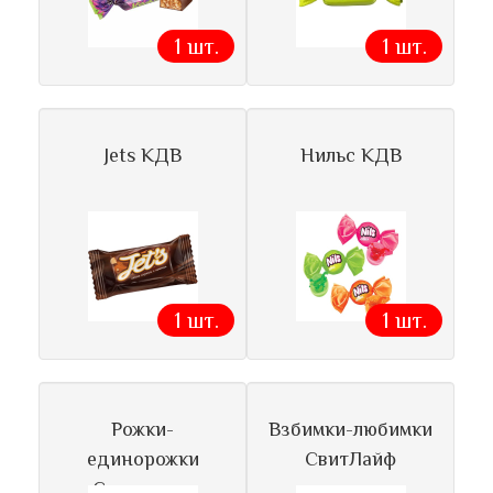
1 шт.
1 шт.
Jets КДВ
Нильс КДВ
1 шт.
1 шт.
Рожки-
Взбимки-любимки
единорожки
СвитЛайф
Сладуница