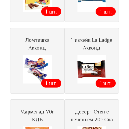
1 шт.
1 шт.
Ломтишка
Чизкейк La Ladge
Акконд
Акконд
1 шт.
1 шт.
Мармелад 70г
Десерт Степ с
КДВ
печеньем 20г Сла