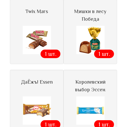
Twix Mars
Мишки в лесу
Победа
1 шт.
1 шт.
ДаЁжъ! Essen
Королевский
выбор Эссен
1 шт.
1 шт.