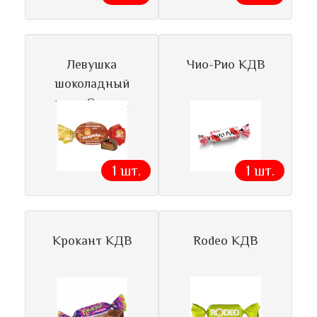
Левушка
Чио-Рио КДВ
шоколадный
ирис Славян
1 шт.
1 шт.
Крокант КДВ
Rodeo КДВ