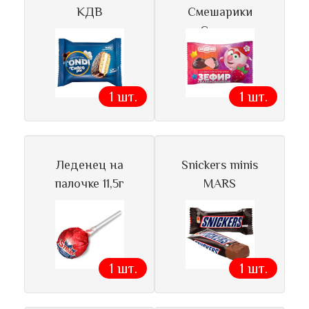
КДВ
Смешарики
Сласти
1 шт.
1 шт.
Леденец на
Snickers minis
палочке 11,5г
MARS
1 шт.
1 шт.