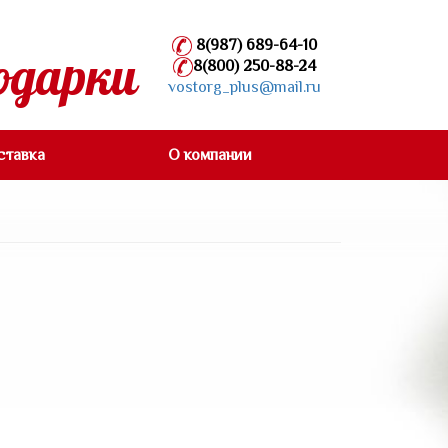
8(987) 689-64-10
одарки
8(800) 250-88-24
vostorg_plus@mail.ru
ставка
О компании