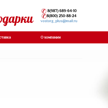
8(987) 689-64-10
одарки
8(800) 250-88-24
vostorg_plus@mail.ru
ставка
О компании