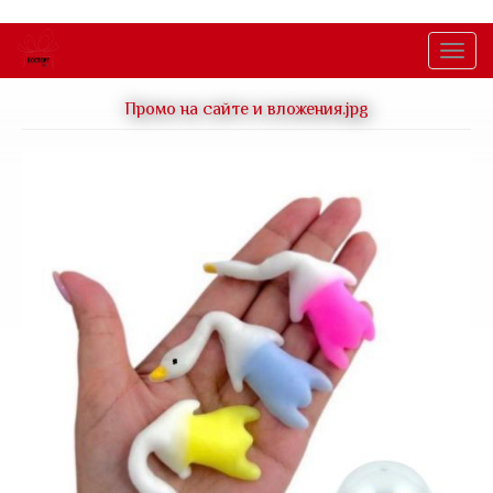
Перейти
к
Togg
основному
navig
содержанию
Промо на сайте и вложения.jpg