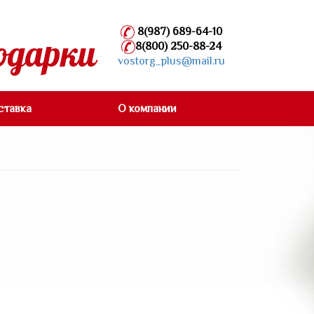
8(987) 689-64-10
одарки
8(800) 250-88-24
vostorg_plus@mail.ru
ставка
О компании