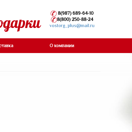
8(987) 689-64-10
одарки
8(800) 250-88-24
vostorg_plus@mail.ru
ставка
О компании