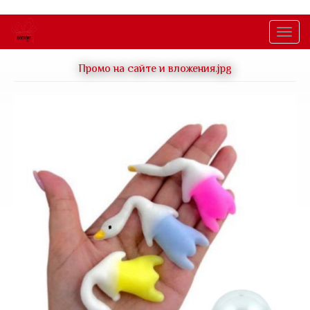
Перейти
к
Togg
основному
navig
содержанию
Промо на сайте и вложения.jpg