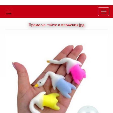
Перейти
к
Togg
основному
navig
содержанию
Промо на сайте и вложения.jpg