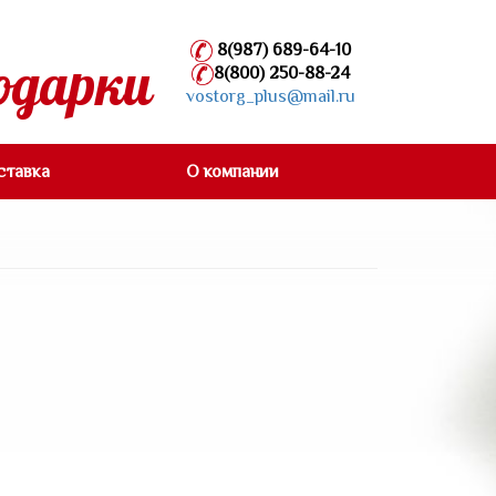
8(987) 689-64-10
одарки
8(800) 250-88-24
vostorg_plus@mail.ru
ставка
О компании