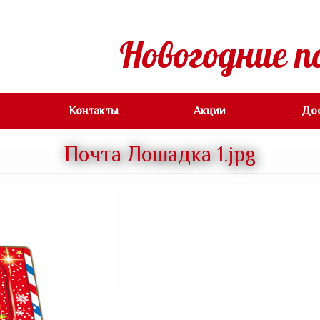
Новогодние п
Контакты
Акции
До
Почта Лошадка 1.jpg