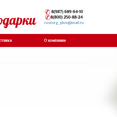
8(987) 689-64-10
одарки
8(800) 250-88-24
vostorg_plus@mail.ru
ставка
О компании