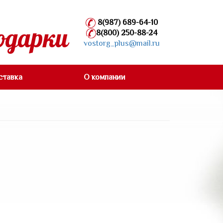
8(987) 689-64-10
одарки
8(800) 250-88-24
vostorg_plus@mail.ru
ставка
О компании