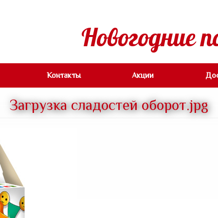
Новогодние п
Контакты
Акции
До
Загрузка сладостей оборот.jpg