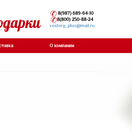
8(987) 689-64-10
одарки
8(800) 250-88-24
vostorg_plus@mail.ru
ставка
О компании