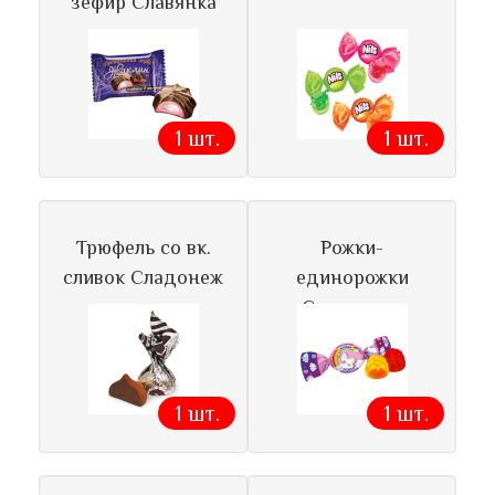
зефир Славянка
1 шт.
1 шт.
Трюфель со вк.
Рожки-
сливок Сладонеж
единорожки
Сладуница
1 шт.
1 шт.