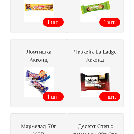
1 шт.
1 шт.
Ломтишка
Чизкейк La Ladge
Акконд
Акконд
1 шт.
1 шт.
Мармелад 70г
Десерт Степ с