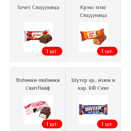
Зачет Сладуница
Крэкс-пэкс
Сладуница
1 шт.
1 шт.
Взбимки-любимки
Шутер ар., изюм и
СвитЛайф
кар. КФ Севе
1 шт.
1 шт.