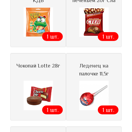
КДВ
печеньем 20г Сла
1 шт.
1 шт.
Чокопай Lotte 28г
Леденец на
палочке 11,5г
1 шт.
1 шт.