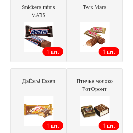
Snickers minis
Twix Mars
MARS
1 шт.
1 шт.
ДаЁжъ! Essen
Птичье молоко
РотФронт
1 шт.
1 шт.