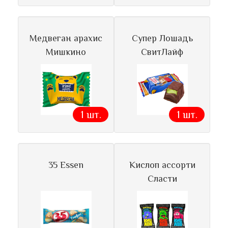
Медвеган арахис
Супер Лошадь
Мишкино
СвитЛайф
1 шт.
1 шт.
35 Essen
Кислоп ассорти
Сласти