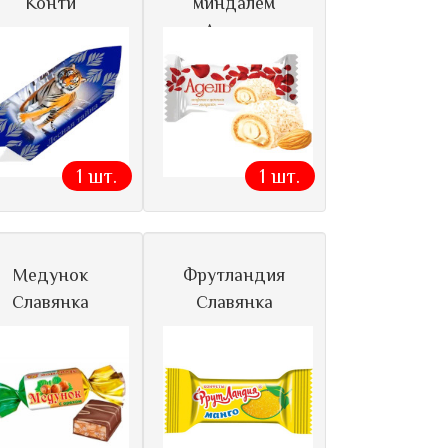
Конти
миндалем
Акконд
1 шт.
1 шт.
Медунок
Фрутландия
Славянка
Славянка