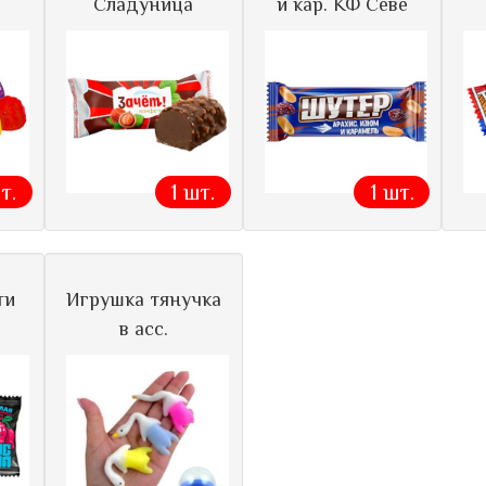
Сладуница
и кар. КФ Севе
т.
1 шт.
1 шт.
ти
Игрушка тянучка
в асс.