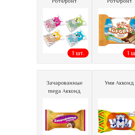
РотФронт
РотФронт
1 шт.
1 ш
Зачарованные
Уми Акконд
mega Акконд