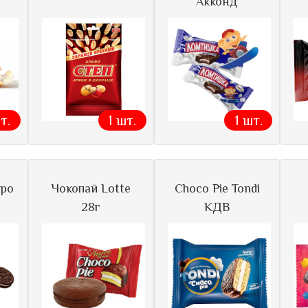
Акконд
т.
1 шт.
1 шт.
рро
Чокопай Lotte
Choco Pie Tondi
28г
КДВ