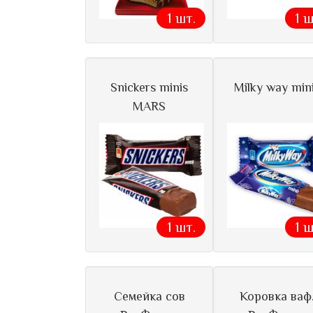
1 шт.
1 ш
Snickers minis
Milky way min
MARS
1 шт.
1 ш
Семейка сов
Коровка ваф