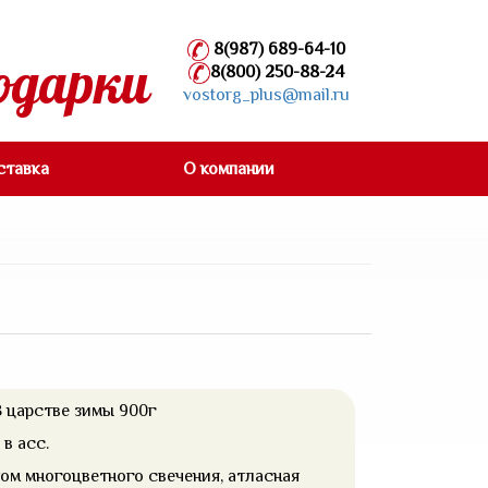
8(987) 689-64-10
одарки
8(800) 250-88-24
vostorg_plus@mail.ru
ставка
О компании
 царстве зимы 900г
в асс.
ом многоцветного свечения, атласная