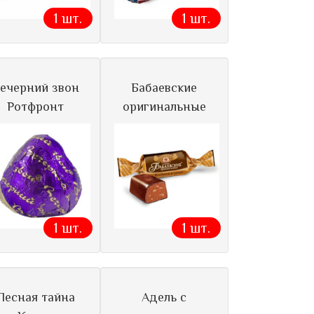
1 шт.
1 шт.
ечерний звон
Бабаевские
Ротфронт
оригинальные
1 шт.
1 шт.
Лесная тайна
Адель с