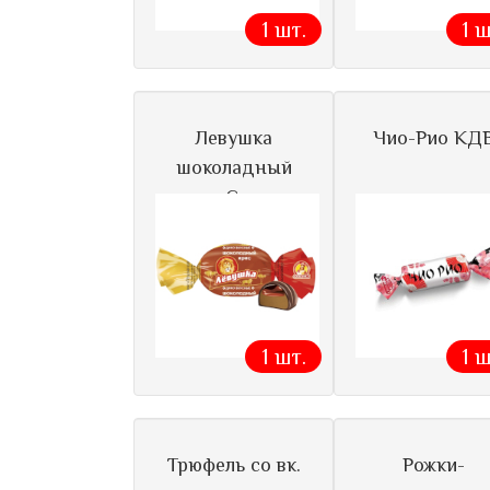
1 шт.
1 ш
Левушка
Чио-Рио КД
шоколадный
ирис Славян
1 шт.
1 ш
Трюфель со вк.
Рожки-