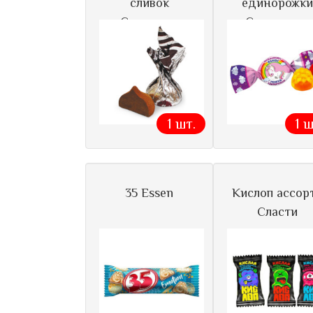
сливок
единорожки
Сладонеж
Сладуница
1 шт.
1 ш
35 Essen
Кислоп ассор
Сласти