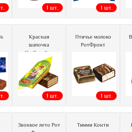
т.
1 шт.
1 шт.
is
Красная
Птичье молоко
В
шапочка
РотФронт
Кр.Октябрь
т.
1 шт.
1 шт.
.
Звонкое лето Рот
Тимми Конти