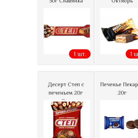
50г Славянка
Октябрь
1 шт.
1 ш
Десерт Степ с
Печенье Пека
печеньем 20г
20г
Сла