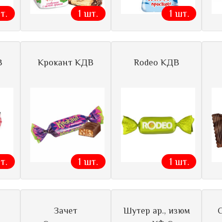
т.
1 шт.
1 шт.
В
Крокант КДВ
Rodeo КДВ
т.
1 шт.
1 шт.
Зачет
Шутер ар., изюм