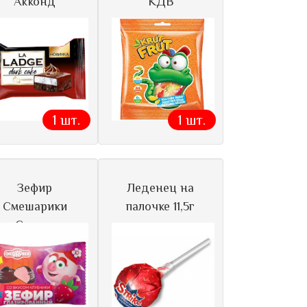
Акконд
КДВ
1 шт.
1 шт.
Зефир
Леденец на
Смешарики
палочке 11,5г
Сласти